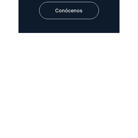
Conócenos
Pollo asado al carbón con el sazón 
que solo Pollo Charly te ofrece.