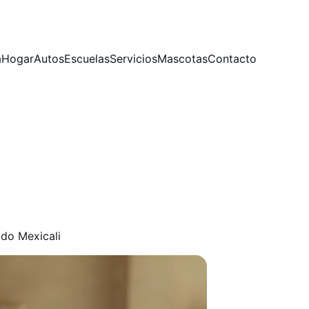
a
Hogar
Autos
Escuelas
Servicios
Mascotas
Contacto
odo Mexicali